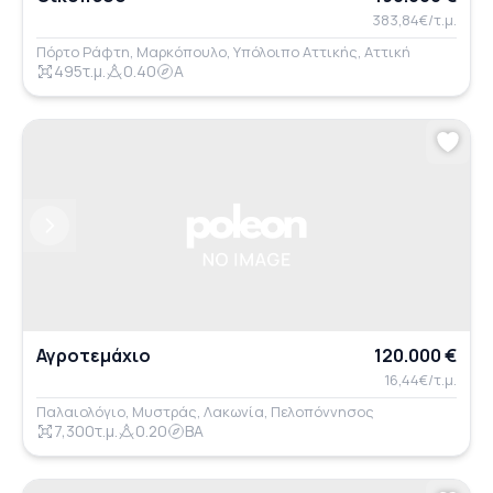
383,84€/τ.μ.
Πόρτο Ράφτη, Μαρκόπουλο, Υπόλοιπο Αττικής, Αττική
495τ.μ.
0.40
Α
Previous
Next
Αγροτεμάχιο
120.000 €
16,44€/τ.μ.
Παλαιολόγιο, Μυστράς, Λακωνία, Πελοπόννησος
7,300τ.μ.
0.20
ΒΑ