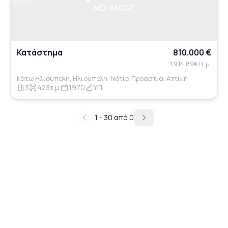
Κατάστημα
810.000 €
1.914,89€/τ.μ.
Κάτω Ηλιούπολη, Ηλιούπολη, Νότια Προάστια, Αττική
3
423τ.μ.
1970
ΥΠ
1 - 30 από 0