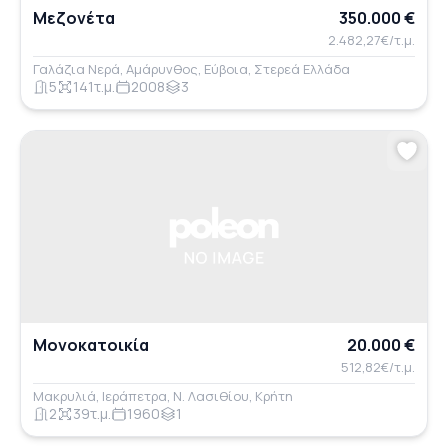
Μεζονέτα
350.000 €
2.482,27€/τ.μ.
Γαλάζια Νερά, Αμάρυνθος, Εύβοια, Στερεά Ελλάδα
5
141τ.μ.
2008
3
Μονοκατοικία
20.000 €
512,82€/τ.μ.
Μακρυλιά, Ιεράπετρα, Ν. Λασιθίου, Κρήτη
2
39τ.μ.
1960
1