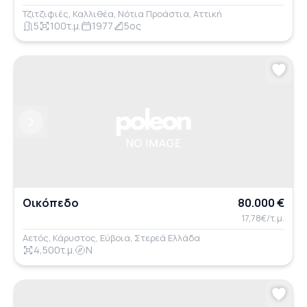
Τζιτζιφιές, Καλλιθέα, Νότια Προάστια, Αττική
5
100τ.μ.
1977
5ος
Previous
Next
Οικόπεδο
80.000 €
17,78€/τ.μ.
Αετός, Κάρυστος, Εύβοια, Στερεά Ελλάδα
4,500τ.μ.
Ν