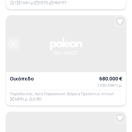
1
146τ.μ.
1970
ΗΜ/ΥΠ
Previous
Next
Οικόπεδο
680.000 €
1.390,59€/τ.μ.
Παράδεισος, Αγία Παρασκευή, Βόρεια Προάστια, Αττική
489τ.μ.
0.80