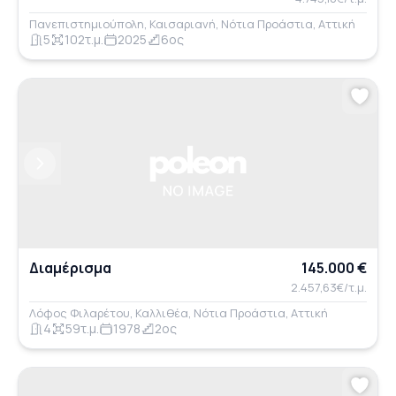
Πανεπιστημιούπολη, Καισαριανή, Νότια Προάστια, Αττική
5
102τ.μ.
2025
6ος
Previous
Next
Διαμέρισμα
145.000 €
2.457,63€/τ.μ.
Λόφος Φιλαρέτου, Καλλιθέα, Νότια Προάστια, Αττική
4
59τ.μ.
1978
2ος