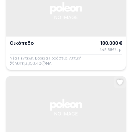
Οικόπεδο
180.000 €
448,88€/τ.μ.
Νέα Πεντέλη, Βόρεια Προάστια, Αττική
401τ.μ.
0.40
ΝΑ