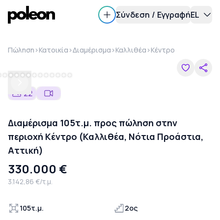
Σύνδεση
/
Εγγραφή
EL
Πώληση
>
Κατοικία
>
Διαμέρισμα
>
Καλλιθέα
>
Κέντρο
Previous
Next
22
Διαμέρισμα 105τ.μ. προς πώληση στην
περιοχή Κέντρο (Καλλιθέα, Νότια Προάστια,
Αττική)
330.000 €
3.142,86 €/τ.μ.
105τ.μ.
2ος