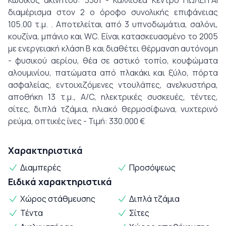
Κωδικός ακινήτου: 3301 - Καλλιθέα Κέντρο ΠΩΛΕΙΤΑΙ
διαμέρισμα στον 2 ο όροφο συνολικής επιφάνειας
105.00 τ.μ. . Αποτελείται από 3 υπνοδωμάτια, σαλόνι,
κουζίνα, μπάνιο και WC. Είναι κατασκευασμένο το 2005
με ενεργειακή κλάση Β και διαθέτει θέρμανση αυτόνομη
- φυσικού αερίου, θέα σε αστικό τοπίο, κουφώματα
αλουμινίου, πατώματα από πλακάκι και ξύλο, πόρτα
ασφαλείας, εντοιχιζόμενες ντουλάπες, ανελκυστήρα,
αποθήκη 13 τ.μ., A/C, ηλεκτρικές συσκευές, τέντες,
σίτες, διπλά τζάμια, ηλιακό θερμοσίφωνα, νυχτερινό
ρεύμα, οπτικές ίνες - Τιμή: 330.000 €
Χαρακτηριστικά
Διαμπερές
Προσόψεως
Ειδικά χαρακτηριστικά
Χώρος στάθμευσης
Διπλά τζάμια
Τέντα
Σίτες