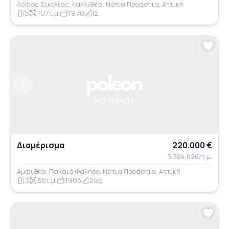
Λόφος Σικελίας, Καλλιθέα, Νότια Προάστια, Αττική
5
107τ.μ.
1970
ΙΣ
Previous
Next
Διαμέρισμα
220.000 €
3.384,62€/τ.μ.
Αμφιθέα, Παλαιό Φάληρο, Νότια Προάστια, Αττική
3
65τ.μ.
1965
2ος