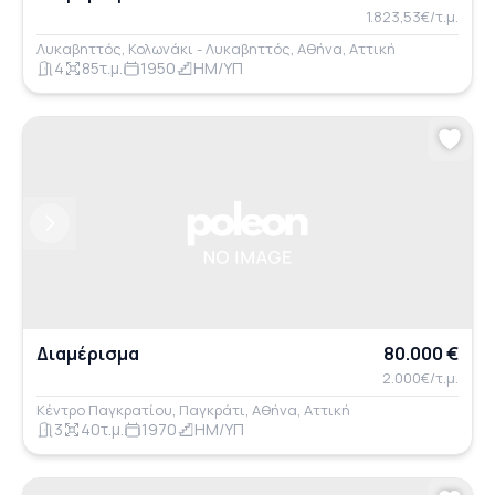
1.823,53€/τ.μ.
Λυκαβηττός, Κολωνάκι - Λυκαβηττός, Αθήνα, Αττική
4
85τ.μ.
1950
ΗΜ/ΥΠ
Previous
Next
Διαμέρισμα
80.000 €
2.000€/τ.μ.
Κέντρο Παγκρατίου, Παγκράτι, Αθήνα, Αττική
3
40τ.μ.
1970
ΗΜ/ΥΠ