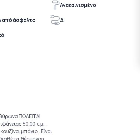
Ανακαινισμένο
 από άσφαλτο
Δ
κό
 Βύρωνα ΠΩΛΕΙΤΑΙ
φάνειας 50.00 τ.μ. .
ουζίνα, μπάνιο . Είναι
 διαθέτει θέρμανση