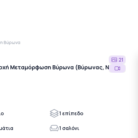
η Βύρωνα
21
ριοχή Μεταμόρφωση Βύρωνα (Βύρωνας, Νότια
ιο
1 επίπεδο
μάτια
1 σαλόνι