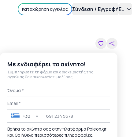
Σύνδεση
/
Εγγραφή
EL
Καταχώρηση αγγελίας
Open action
Με ενδιαφέρει το ακίνητο!
Συμπληρώστε τη φόρμα και ο διαχειριστής της
αγγελίας θα επικοινωνήσει μαζί σας.
+30