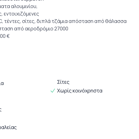
ματα αλουμινίου,
, εντοιχιζόμενες
C, τέντες, σίτες, διπλά τζάμια απόσταση από θάλασσα
σταση από αεροδρόμιο 27000
00 €
Σίτες
ια
Χωρίς κοινόχρηστα
ς
φαλείας