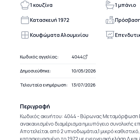
1 κουζίνα
1 μπάνιο
Κατασκευή 1972
Πρόσβαση
Κουφώματα Αλουμινίου
Επενδυτι
Κωδικός αγγελίας:
4044
Δημοσιεύθηκε:
10/05/2026
Τελευταία ενημέρωση:
13/07/2026
Περιγραφή
Κωδικός ακινήτου: 4044 - Βύρωνας Μεταμόρφωση
ανακαινισμένο διαμέρισμα ημιυπόγειο συνολικής επι
Αποτελείται από 2 υπνοδωμάτια,1 μικρό καθιστικό, κ
κατασκευασμένο το 1972 με ενεργειακή κλάση Δ και