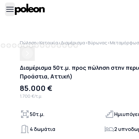
Πώληση
>
Κατοικία
>
Διαμέρισμα
>
Βύρωνας
>
Μεταμόρφωσ
Previous
Next
Διαμέρισμα 50τ.μ. προς πώληση στην πε
Προάστια, Αττική)
85.000 €
1.700 €/τ.μ.
50τ.μ.
Ημιυπόγε
4 δωμάτια
2 υπνοδω