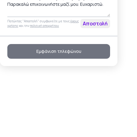
Πατώντας "Αποστολή" συμφωνείτε με τους
όρους
Αποστολή
χρήσης
και την
πολιτική απορρήτου
Εμφάνιση τηλεφώνου