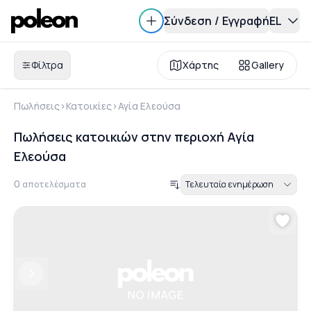
Σύνδεση
/
Εγγραφή
EL
Φίλτρα
Χάρτης
Gallery
Πωλήσεις
>
Κατοικίες
>
Αγία Ελεούσα
Πωλήσεις κατοικιών στην περιοχή Αγία
Ελεούσα
0
αποτελέσματα
Τελευταία ενημέρωση
Previous
Next