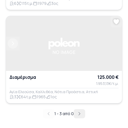
6
115τ.μ.
1979
3ος
Previous
Next
Διαμέρισμα
125.000 €
1.953,13€/τ.μ.
Αγία Ελεούσα, Καλλιθέα, Νότια Προάστια, Αττική
3
64τ.μ.
1965
1ος
1 - 3 από 0